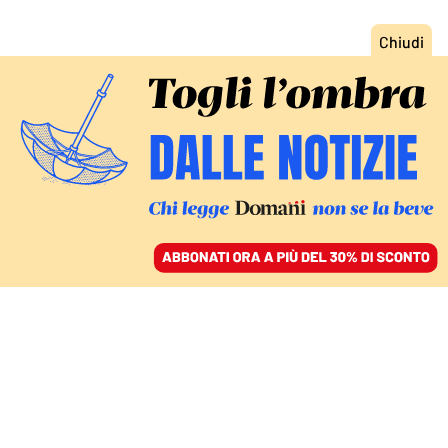
ACCEDI
SFOGLIA IL GIORNALE
/
ABBONATI
VERSO L’80º DELLA LIBERAZIONE