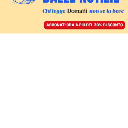
ACCEDI
SFOGLIA IL GIORNALE
/
ABBONATI
CULTURA
Addio a Giuliano
Montaldo, maestro di
cinema e amico
bellissimo