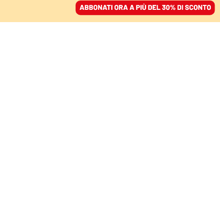
ACCEDI
SFOGLIA IL GIORNALE
/
ABBONATI
antifascismo
CULTURA
Più libri più liberi, l’Aie fa marcia
indietro sul «patentino
antifascista»
REDAZIONE
Dopo le grandi polemiche a destra, la fiera non chiederà agli