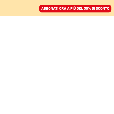
ACCEDI
SFOGLIA IL GIORNALE
/
ABBONATI
CULTURA
I 38 km di Tour che
nessuno vede. Lo
spettacolo passa nei
cavi della fibra
ALESSANDRA GIARDINI
15 luglio 2023 • 18:15