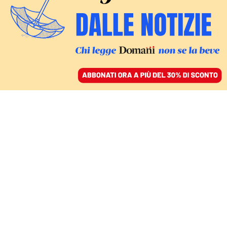
ACCEDI
SFOGLIA IL GIORNALE
/
ABBONATI
1949 - 2021
I (tanti) motivi per
leggere le parole
decisive di Del Giudice