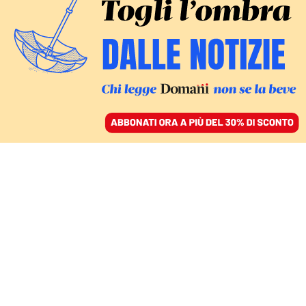
ACCEDI
SFOGLIA IL GIORNALE
/
ABBONATI
FINZIONI
Il passaporto lituano: in
viaggio tra passato e