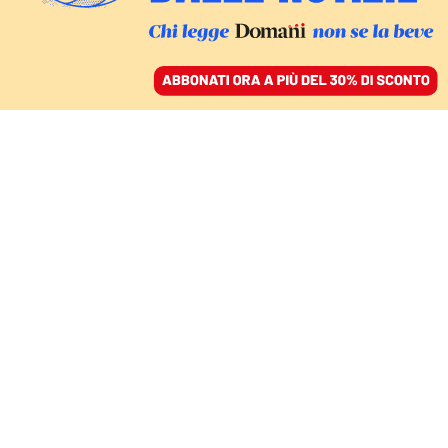
ACCEDI
SFOGLIA IL GIORNALE
/
ABBONATI
CULTURA
La nostalgia da fine
estate dell’ultimo
romanzo di King
GIULIO D'ANTONA