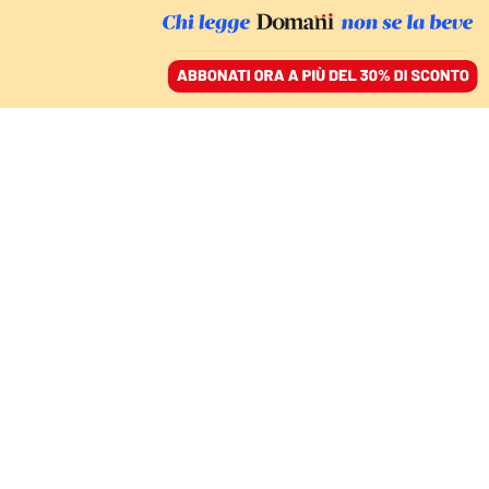
ACCEDI
SFOGLIA IL GIORNALE
/
ABBONATI
CULTURA
La Resistenza
dimenticata degli ebrei
in Italia
LILIANA PICCIOTTO E DANIELE SUSINI
17 aprile 2023 • 10:28