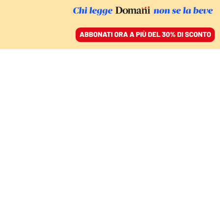
ACCEDI
SFOGLIA IL GIORNALE
/
ABBONATI
IL SAGGIO
Meloni, gli hobbit e
Pinocchio. Alle radici di
una doppiezza
MIRELLA SERRI
22 maggio 2025 • 17:37