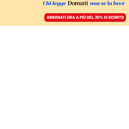
ACCEDI
SFOGLIA IL GIORNALE
/
ABBONATI
Alessandro
Giammei
Professore di letteratura italiana all’Università di
Yale, negli Stati Uniti. Con
Ariosto in the Machine
Age
(Toronto 2024) ha vinto l’Howard R. Marraro Prize
e l’AAIS Book Prize, mentre con
Nell’officina del
nonsense di Toti Scialoja
(edizioni del verri, 2014) ha