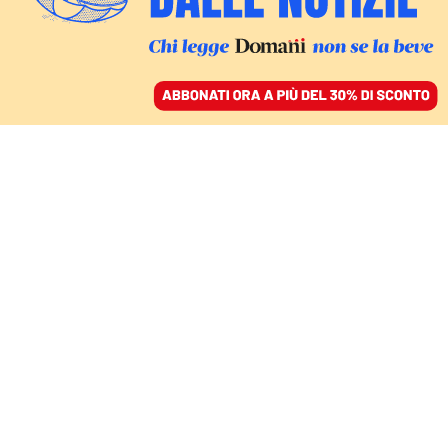
ACCEDI
SFOGLIA IL GIORNALE
/
ABBONATI
PERCHÉ HO SCRITTO VIVA IL GRECO
Il greco ci insegna che
non possiamo fare a
meno dell’altro
NICOLA GARDINI