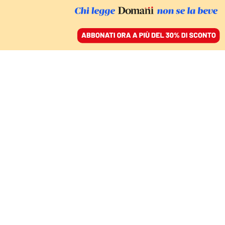
ACCEDI
SFOGLIA IL GIORNALE
/
ABBONATI
A UN MESE DALL’ACQUISTO DELLA STESSA QUOTA DA PARTE DI
FELTRINELLI
Opzione di Mondadori
sul 10 per cento di
Adelphi a partire dal
2027