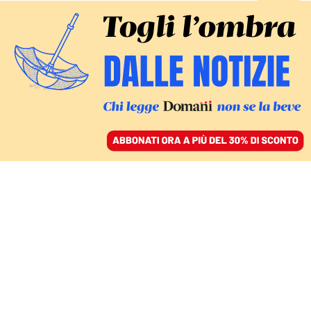
ACCEDI
SFOGLIA IL GIORNALE
/
ABBONATI
CULTURA
Pallanuoto, il Settebello