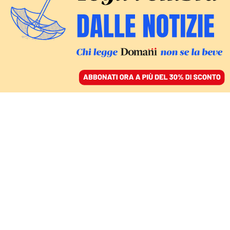
ACCEDI
SFOGLIA IL GIORNALE
/
ABBONATI
CULTURA
Se anche i maschi della
Gen Z hanno votato per
Trump