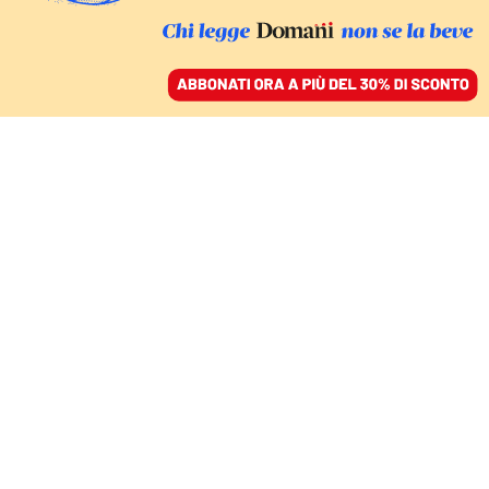
ACCEDI
SFOGLIA IL GIORNALE
/
ABBONATI
CIBO
Una «birra birra» però
analcolica per piacere ai
ragazzi
TEO MUSSO – FONDATORE BALADIN
30 maggio 2025 • 18:03