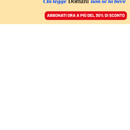
ACCEDI
SFOGLIA IL GIORNALE
/
ABBONATI
DALLE ORIGINI A OGGI
Una storia dell’umanità
scritta in maniera
imperfetta
DAVID A. BELL
24 dicembre 2021 • 10:00