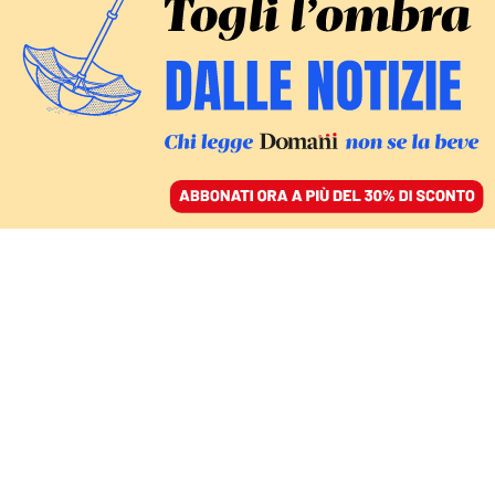
ACCEDI
SFOGLIA IL GIORNALE
/
ABBONATI
IDEE
Nanni Moretti non è più
in minoranza. È tutti noi