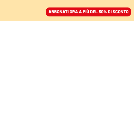
ACCEDI
SFOGLIA IL GIORNALE
/
ABBONATI
IDEE
Rimettiamo sui nostri
scaffali “La questione
meridionale” di Gramsci
GIANLUCA PASSARELLI
politologo
06 agosto 2023 • 13:55