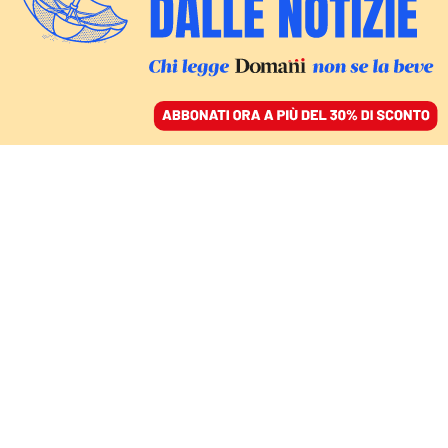
ACCEDI
SFOGLIA IL GIORNALE
/
ABBONATI
IDEE
Gli 80 anni di Barillari, il
re dei paparazzi: «Ma la
mia passione era la