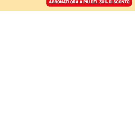
ACCEDI
SFOGLIA IL GIORNALE
/
ABBONATI
VOCI
Le Indicazioni nazionali
di Valditara, una palla
demolitrice contro la
scuola
EDUCARE ALLE DIFFERENZE
13 febbraio 2025 • 19:24
Aggiornato, 14 febbraio 2025 • 08:41