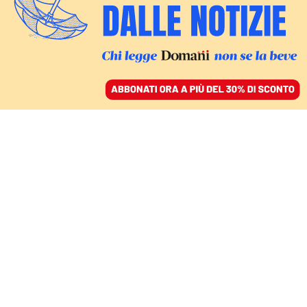
ACCEDI
SFOGLIA IL GIORNALE
/
ABBONATI
INCHIESTA – L’AUDIO INEDITO
Altre ombre sul
processo Becciu, il
gendarme a Chaouqui: