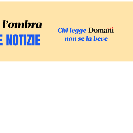
SFOGLIA IL GI
SOSTIENI LE INCHIESTE
/
PODC
Europa
Mondo
Fatti
Ambiente
Economia
Giustizia