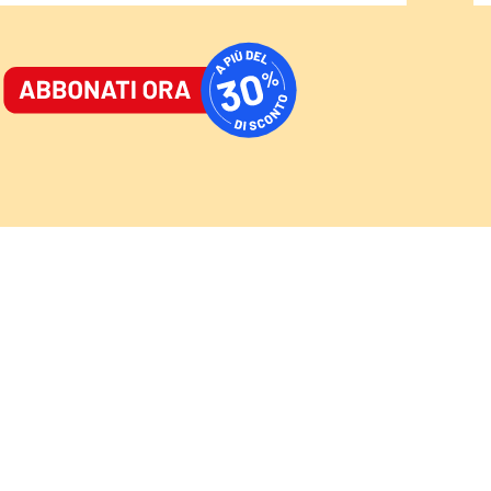
ORNALE
/
ACCEDI
ABBONATI
AST
/
NEWSLETTER
Cultura
Sport
Video
Speciali