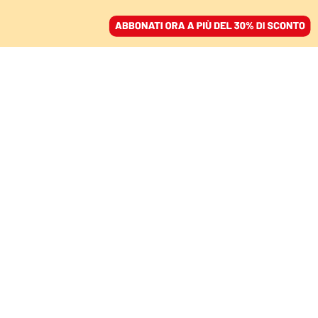
ACCEDI
SFOGLIA IL GIORNALE
/
ABBONATI
PODCAST
Generazione Covid,
terza puntata: “Siamo al
verde”
LUIGI LUPO E ILARIA POTENZA
09 gennaio 2021 • 07:00
Aggiornato, 17 novembre 2021 • 15:33