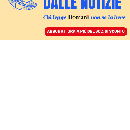
ACCEDI
SFOGLIA IL GIORNALE
/
ABBONATI
CANCELLERIE IN AGITAZIONE
Colloqui Russia-Usa
sull’Ucraina senza l’Ue.
E Macron convoca un
vertice d’urgenza