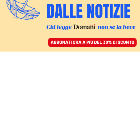
ACCEDI
SFOGLIA IL GIORNALE
/
ABBONATI
RIUNITO IL VECCHIO PARLAMENTO PER VARARE I MEGA PACCHETTI
SUL RIARMO
In Germania Merz sfida
il vecchio Bundestag:
pressioni per i fondi