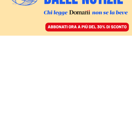
ACCEDI
SFOGLIA IL GIORNALE
/
ABBONATI
LO STUDIO DI ECFR IN VISTA DEL VOTO DI GIUGNO
Krastev: «Meloni insiste
sui migranti, ma è il
clima la priorità degli
europei»