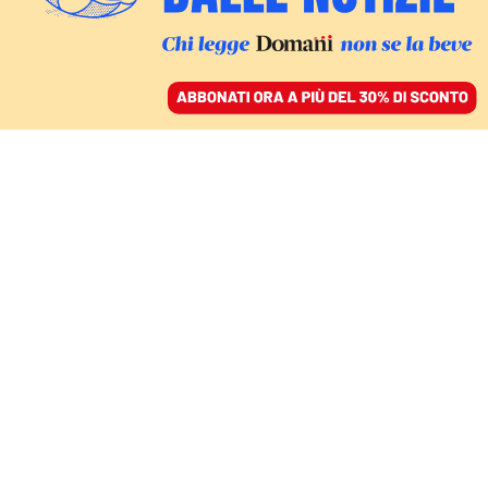
ACCEDI
SFOGLIA IL GIORNALE
/
ABBONATI
EMBARGO DEL PETROLIO RUSSO, UE E ARMI
Dopo lo screzio con
Steinmeier Kuleba
spinge perché la
Germania aiuti Kiev