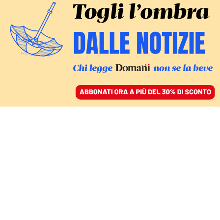
ACCEDI
SFOGLIA IL GIORNALE
/
ABBONATI
ITALIA
La premier vuole
imporre le sue riforme,