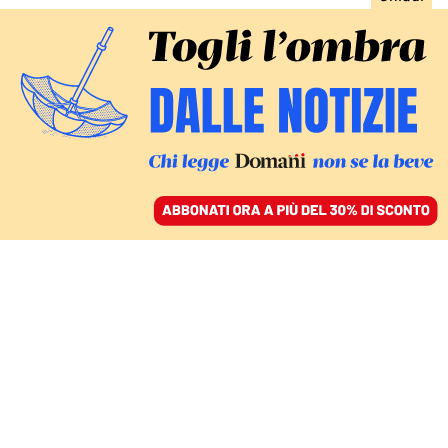
ACCEDI
SFOGLIA IL GIORNALE
/
ABBONATI
ITALIA
Cosa ha fatto La Russa