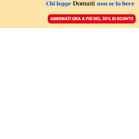
ACCEDI
SFOGLIA IL GIORNALE
/
ABBONATI
RISPOSTA NON RICHIESTA ALLE “ACCUSE” DI
OMOSESSUALITÀ
Il problema di Di Maio
con i gay rivela che è
rimasto di destra
LISA DI GIUSEPPE
28 ottobre 2021 • 09:00