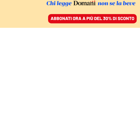
ACCEDI
SFOGLIA IL GIORNALE
/
ABBONATI
luigi di maio
ITALIA
Di Maio ad Atreju: l’ex ministro agita
le acque centriste
LISA DI GIUSEPPE
Il rappresentante Ue torna alla kermesse di FdI. I meloniani