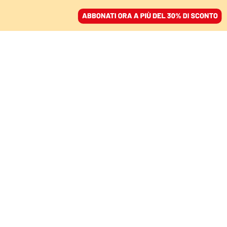
ACCEDI
SFOGLIA IL GIORNALE
/
ABBONATI
IL DDL SUL CONSENSO INFORMATO
Educazione sessuo-
affettiva, Valditara
attacca le opposizioni:
«Sfruttate i femminicidi.
Vergogna». Scontro in
aula