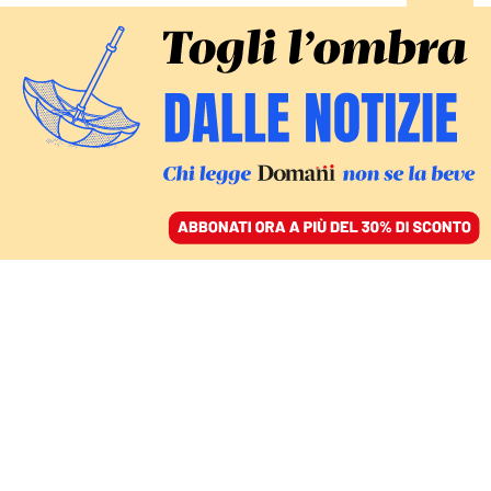
ACCEDI
SFOGLIA IL GIORNALE
/
ABBONATI
ITALIA
Il governo Meloni è