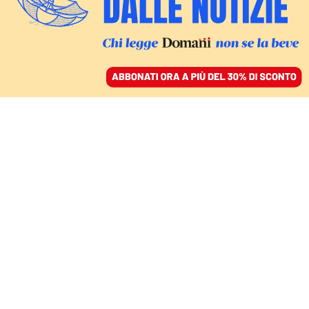
ACCEDI
SFOGLIA IL GIORNALE
/
ABBONATI
ITALIA
In Rai è scontro tra la
destra politica e quella
televisiva. Salta
l’audizione di Giorgetti