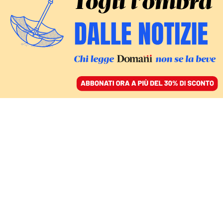
ACCEDI
SFOGLIA IL GIORNALE
/
ABBONATI
ITALIA
Lo Sgarbi furioso ora
insulta Sangiuliano. Ma