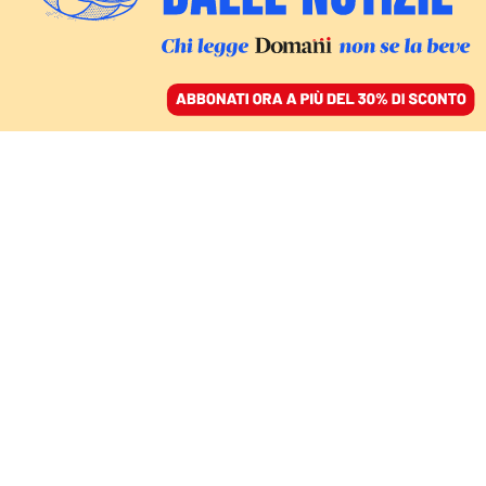
ACCEDI
SFOGLIA IL GIORNALE
/
ABBONATI
ITALIA
Nuovo attacco alla
stampa, il
sottosegretario Fazzolari
fa causa a Domani