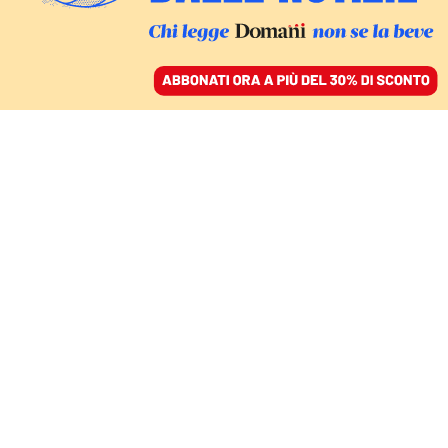
ACCEDI
SFOGLIA IL GIORNALE
/
ABBONATI
ITALIA
Dalla censura allo
sciopero boicottato,
tutte le grane della Rai
LISA DI GIUSEPPE