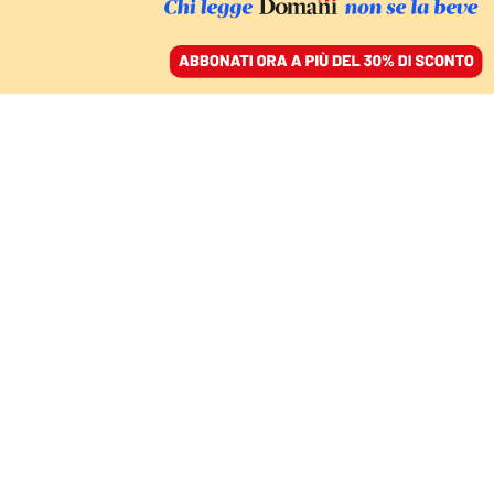
ACCEDI
SFOGLIA IL GIORNALE
/
ABBONATI
INTERVISTA
Autonomia, il prof
Police: «Autonomia,
improbabile un no della
Corte. Ma se cambiano
la legge, il referendum