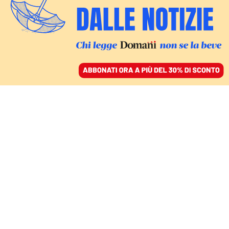
ACCEDI
SFOGLIA IL GIORNALE
/
ABBONATI
ITALIA
«Senza lavoro degno e
salario equo non c’è
pace duratura». Un’altra