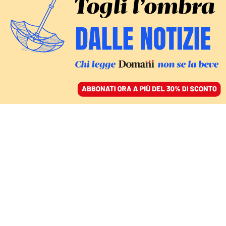
ACCEDI
SFOGLIA IL GIORNALE
/
ABBONATI
LE REAZIONI
Tutti con Trump. Meloni
(e l’Europa) in cerca