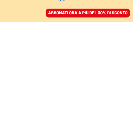
ACCEDI
SFOGLIA IL GIORNALE
/
ABBONATI
ITALIA
Il Villaggio Difesa a
Roma: un festival tra
nazionalismo e
propaganda militarista
CHRISTIAN RAIMO