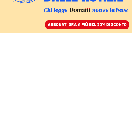
ACCEDI
SFOGLIA IL GIORNALE
/
ABBONATI
MONDO
Capitol Hill, «volevano
catturare e assassinare»
i membri del Congresso
YOUSSEF HASSAN HOLGADO