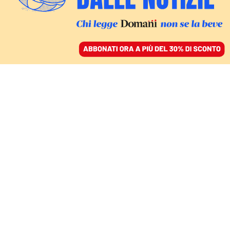
ACCEDI
SFOGLIA IL GIORNALE
/
ABBONATI
DA MOSCA CON AMORE
Cosa ci insegna la storia
sui (non sempre)
“cordiali” rapporti tra
Italia e Russia