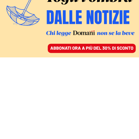
ACCEDI
SFOGLIA IL GIORNALE
/
ABBONATI
VERSO IL BALLOTTAGGIO DEL 19 DICEMBRE
Elezioni in Cile, il
ballottaggio è una sfida