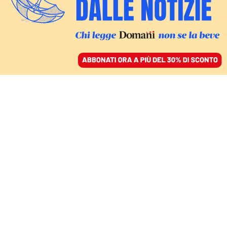
ACCEDI
SFOGLIA IL GIORNALE
/
ABBONATI
ECONOMIA E ISLAM
Gli Emirati Arabi Uniti
tradiscono il venerdì
sacro e si allineano