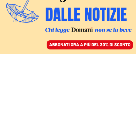
ACCEDI
SFOGLIA IL GIORNALE
/
ABBONATI
MONDO
Perché Trump vuole la
Groenlandia? Tutti gli
interessi Usa sul