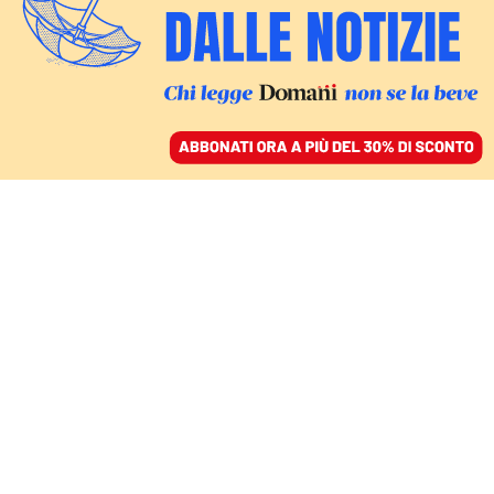
ACCEDI
SFOGLIA IL GIORNALE
/
ABBONATI
MONDO
Negati i domiciliari a
Ilaria Salis, la militante
in aula in catene. Il