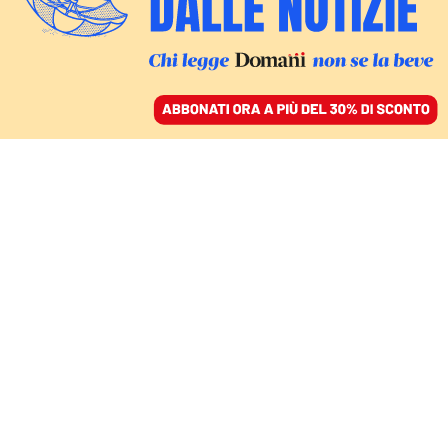
ACCEDI
SFOGLIA IL GIORNALE
/
ABBONATI
LA NUOVA FASE DELLA GUERRA
In Ucraina il successo
della
controffensiva dipende
dalle armi occidentali