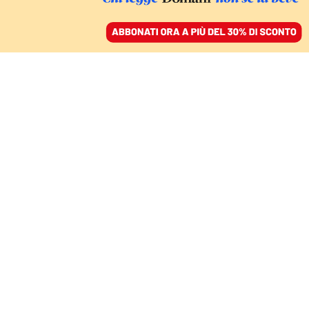
ACCEDI
SFOGLIA IL GIORNALE
/
ABBONATI
SCENARI – GUERRA IN CIELO
Le forme
contemporanee del
radicalismo islamista
FRANCESCO MARONE
14 luglio 2022 • 17:45
Aggiornato, 15 luglio 2022 • 14:12