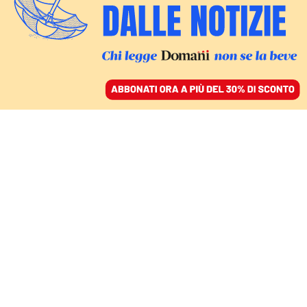
ACCEDI
SFOGLIA IL GIORNALE
/
ABBONATI
MONDO
“L’amicizia di ferro” fra
Cina e Serbia taglia fuori
Mosca